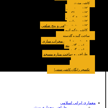
کاشی مدرن
کاشی مترویی
کاشی پولکی
کاشی فیکوس
کاشی مدادی
کاشی شش ضلعی و پنج ضلعی
کاشی دکوراتیو
ساخت گنبد و گلدسته
فروش محراب و محراب سازی
ساخت گلدسته
ساخت گنبد
طراحی و ساخت مناره مسجد
نمونه کار
درباره ما
تماس باما
مقالات
تکسچر رایگان کاشی سنتی!
معماری ایرانی اسلامی
طراحی معماری سنتی