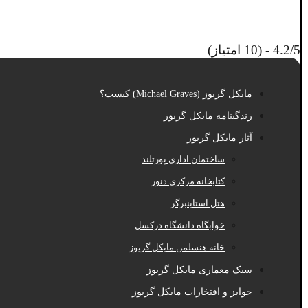
4.2/5 - (10 امتیاز)
مایکل گریوز (Michael Graves) کیست؟
زندگینامه مایکل گریوز
آثار مایکل گریوز
ساختمان اداری پورتلند
کتابخانه مرکزی دنور
هتل استاینبرگر
خوابگاه دانشگاه درکسل
خانه هنسلمن مایکل گریوز
سبک معماری مایکل گریوز
جوایز و افتخارات مایکل گریوز