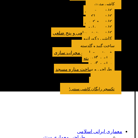
کاشی مدرن
کاشی مترویی
کاشی پولکی
کاشی فیکوس
کاشی مدادی
کاشی شش ضلعی و پنج ضلعی
کاشی دکوراتیو
ساخت گنبد و گلدسته
فروش محراب و محراب سازی
ساخت گلدسته
ساخت گنبد
طراحی و ساخت مناره مسجد
نمونه کار
درباره ما
تماس باما
مقالات
تکسچر رایگان کاشی سنتی!
معماری ایرانی اسلامی
طراحی معماری سنتی