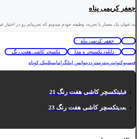
جعفر کریمی پناه
به عنوان یک معمار با تجربه، وظیفه خودم میدونم که تجربیاتم رو در اختیار عز
جعفر کریمی پناه
دانلود تکستچر و مدل
تکسچر کاشی هفت رنگ
فیسبوک
توئیتر
پینترست
رددیت
واتس اپ
تلگرام
ایمیل
لینک کوتاه
تکسچر کاشی هفت رنگ 21
قبلی
تکسچر کاشی هفت رنگ 23
بعدی