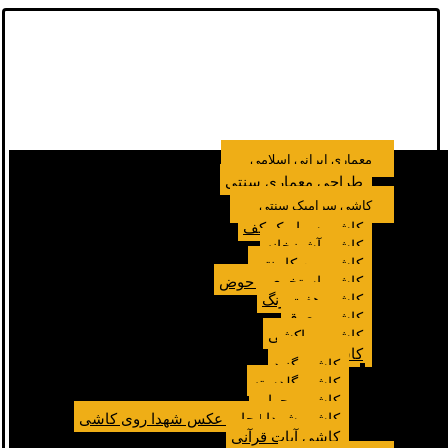
معماری ایرانی اسلامی
طراحی معماری سنتی
کاشی سرامیک سنتی
کاشی سرامیک کف
کاشی آشپزخانه
کاشی بین کابینتی
کاشی استخری و حوض
کاشی هفت رنگ
کاشی معرق
کاشی مراکشی
کاشی مسجد
کاشی گنبد
کاشی گلدسته
کاشی محراب
کاشی شهدا | چاپ عکس شهدا روی کاشی
کاشی آیات قرآنی