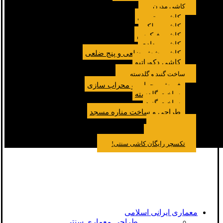
کاشی مدرن
کاشی مترویی
کاشی پولکی
کاشی فیکوس
کاشی مدادی
کاشی شش ضلعی و پنج ضلعی
کاشی دکوراتیو
ساخت گنبد و گلدسته
فروش محراب و محراب سازی
ساخت گلدسته
ساخت گنبد
طراحی و ساخت مناره مسجد
نمونه کار
درباره ما
تماس باما
مقالات
تکسچر رایگان کاشی سنتی!
معماری ایرانی اسلامی
طراحی معماری سنتی