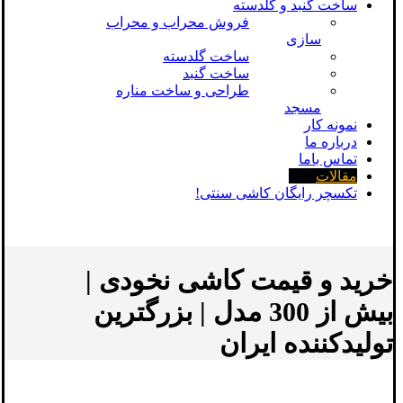
ساخت گنبد و گلدسته
فروش محراب و محراب
سازی
ساخت گلدسته
ساخت گنبد
طراحی و ساخت مناره
مسجد
نمونه کار
درباره ما
تماس باما
مقالات
تکسچر رایگان کاشی سنتی!
خرید و قیمت کاشی نخودی |
بیش از 300 مدل | بزرگترین
تولیدکننده ایران