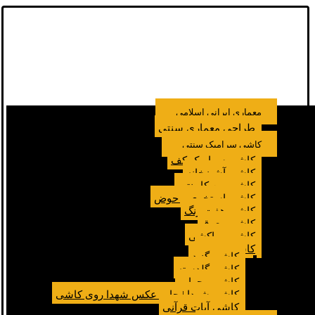
معماری ایرانی اسلامی
طراحی معماری سنتی
کاشی سرامیک سنتی
کاشی سرامیک کف
کاشی آشپزخانه
کاشی بین کابینتی
کاشی استخری و حوض
کاشی هفت رنگ
کاشی معرق
کاشی مراکشی
کاشی مسجد
کاشی گنبد
کاشی گلدسته
کاشی محراب
کاشی شهدا | چاپ عکس شهدا روی کاشی
کاشی آیات قرآنی