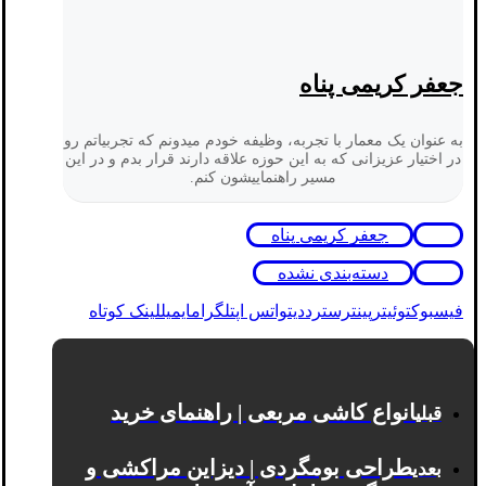
جعفر کریمی پناه
به عنوان یک معمار با تجربه، وظیفه خودم میدونم که تجربیاتم رو
در اختیار عزیزانی که به این حوزه علاقه دارند قرار بدم و در این
مسیر راهنماییشون کنم.
جعفر کریمی پناه
دسته‌بندی نشده
فیسبوک
توئیتر
پینترست
رددیت
واتس اپ
تلگرام
ایمیل
لینک کوتاه
انواع کاشی مربعی | راهنمای خرید
قبلی
طراحی بومگردی | دیزاین مراکشی و
بعدی