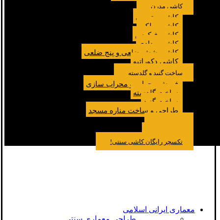
کاشی مدرن
کاشی مترویی
کاشی پولکی
کاشی فیکوس
کاشی مدادی
کاشی شش ضلعی و پنج ضلعی
کاشی دکوراتیو
ساخت گنبد و گلدسته
فروش محراب و محراب سازی
ساخت گلدسته
ساخت گنبد
طراحی و ساخت مناره مسجد
نمونه کار
درباره ما
تماس باما
مقالات
تکسچر رایگان کاشی سنتی!
معماری ایرانی اسلامی
طراحی معماری سنتی