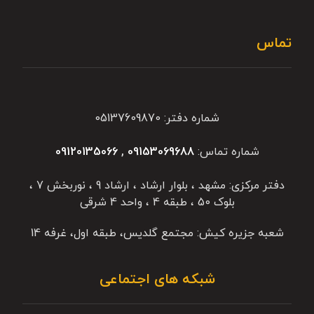
تماس
شماره دفتر: 05137609870
شماره تماس:
09153069688
,
09120135066
دفتر مرکزی: مشهد ، بلوار ارشاد ، ارشاد 9 ، نوربخش 7 ،
بلوک 50 ، طبقه 4 ، واحد 4 شرقی
شعبه جزیره کیش: مجتمع گلدیس، طبقه اول، غرفه 14
شبکه های اجتماعی