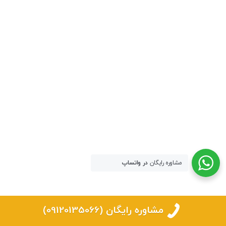
مشاوره رایگان
در واتساپ
مشاوره رایگان (09120135066)