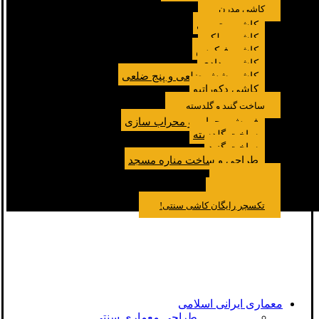
کاشی مدرن
کاشی مترویی
کاشی پولکی
کاشی فیکوس
کاشی مدادی
کاشی شش ضلعی و پنج ضلعی
کاشی دکوراتیو
ساخت گنبد و گلدسته
فروش محراب و محراب سازی
ساخت گلدسته
ساخت گنبد
طراحی و ساخت مناره مسجد
نمونه کار
درباره ما
تماس باما
مقالات
تکسچر رایگان کاشی سنتی!
معماری ایرانی اسلامی
طراحی معماری سنتی