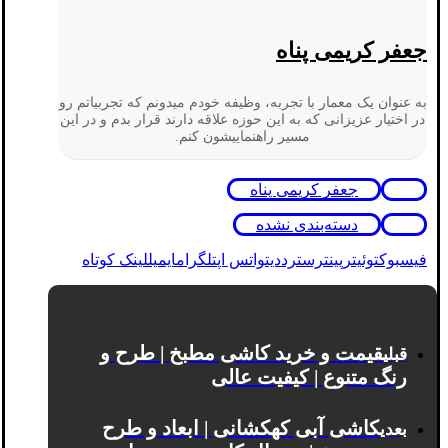
جعفر کریمی پناه
به عنوان یک معمار با تجربه، وظیفه خودم میدونم که تجربیاتم رو
در اختیار عزیزانی که به این حوزه علاقه دارند قرار بدم و در این
مسیر راهنماییشون کنم.
جعفر کریمی پناه
دسته‌بندی نشده
فیسبوک
توئیتر
پینترست
رددیت
واتس اپ
تلگرام
ایمیل
لینک کوتاه
قیمت و خرید کاشی مطبخ | طرح و
قبلی
رنگ متنوع | کیفیت عالی
کاشی آبی کهکشانی | ابعاد و طرح
بعدی