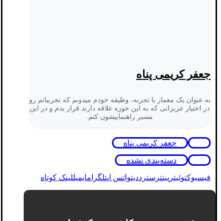
جعفر کریمی پناه
به عنوان یک معمار با تجربه، وظیفه خودم میدونم که تجربیاتم رو
در اختیار عزیزانی که به این حوزه علاقه دارند قرار بدم و در این
مسیر راهنماییشون کنم.
جعفر کریمی پناه
دسته‌بندی نشده
فیسبوک
توئیتر
پینترست
رددیت
واتس اپ
تلگرام
ایمیل
لینک کوتاه