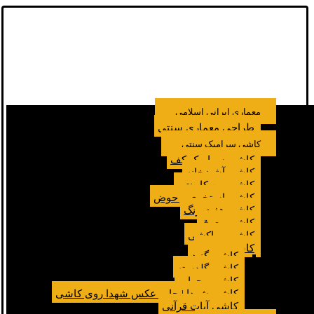
معماری ایرانی اسلامی
طراحی معماری سنتی
کاشی سرامیک سنتی
کاشی سرامیک کف
کاشی آشپزخانه
کاشی بین کابینتی
کاشی استخری و حوض
کاشی هفت رنگ
کاشی معرق
کاشی مراکشی
کاشی مسجد
کاشی گنبد
کاشی گلدسته
کاشی محراب
کاشی شهدا | چاپ عکس شهدا روی کاشی
کاشی آیات قرآنی