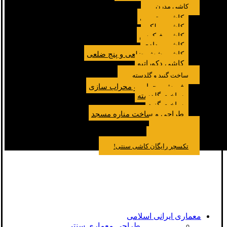
کاشی مدرن
کاشی مترویی
کاشی پولکی
کاشی فیکوس
کاشی مدادی
کاشی شش ضلعی و پنج ضلعی
کاشی دکوراتیو
ساخت گنبد و گلدسته
فروش محراب و محراب سازی
ساخت گلدسته
ساخت گنبد
طراحی و ساخت مناره مسجد
نمونه کار
درباره ما
تماس باما
مقالات
تکسچر رایگان کاشی سنتی!
معماری ایرانی اسلامی
طراحی معماری سنتی