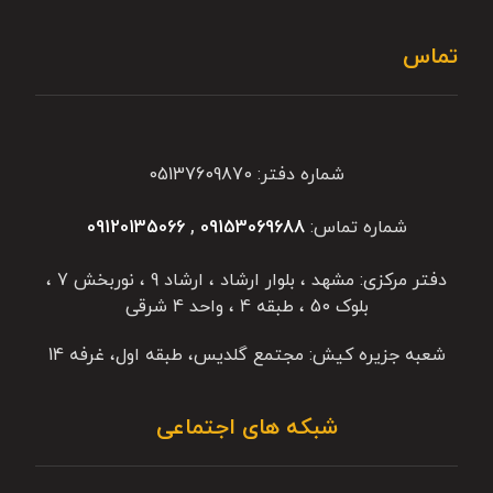
تماس
شماره دفتر: 05137609870
شماره تماس:
09153069688
,
09120135066
دفتر مرکزی: مشهد ، بلوار ارشاد ، ارشاد 9 ، نوربخش 7 ،
بلوک 50 ، طبقه 4 ، واحد 4 شرقی
شعبه جزیره کیش: مجتمع گلدیس، طبقه اول، غرفه 14
شبکه های اجتماعی