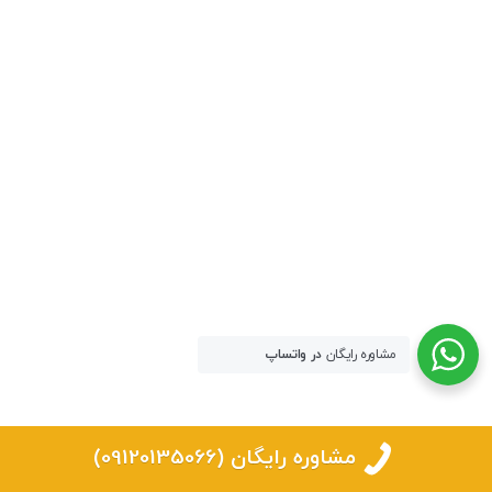
مشاوره رایگان
در واتساپ
مشاوره رایگان (09120135066)