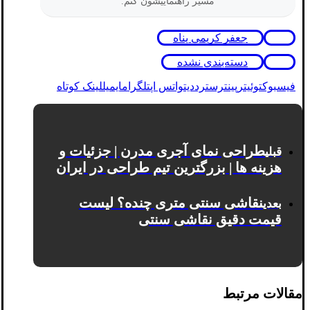
مسیر راهنماییشون کنم.
جعفر کریمی پناه
دسته‌بندی نشده
فیسبوک
توئیتر
پینترست
رددیت
واتس اپ
تلگرام
ایمیل
لینک کوتاه
طراحی نمای آجری مدرن | جزئیات و
قبلی
هزینه ها | بزرگترین تیم طراحی در ایران
نقاشی سنتی متری چنده؟ لیست
بعدی
قیمت دقیق نقاشی سنتی
مقالات مرتبط