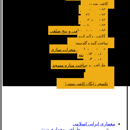
کاشی مدرن
کاشی مترویی
کاشی پولکی
کاشی فیکوس
کاشی مدادی
کاشی شش ضلعی و پنج ضلعی
کاشی دکوراتیو
ساخت گنبد و گلدسته
فروش محراب و محراب سازی
ساخت گلدسته
ساخت گنبد
طراحی و ساخت مناره مسجد
نمونه کار
درباره ما
تماس باما
مقالات
تکسچر رایگان کاشی سنتی!
معماری ایرانی اسلامی
طراحی معماری سنتی