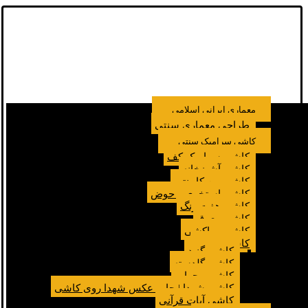
معماری ایرانی اسلامی
طراحی معماری سنتی
کاشی سرامیک سنتی
کاشی سرامیک کف
کاشی آشپزخانه
کاشی بین کابینتی
کاشی استخری و حوض
کاشی هفت رنگ
کاشی معرق
کاشی مراکشی
کاشی مسجد
کاشی گنبد
کاشی گلدسته
کاشی محراب
کاشی شهدا | چاپ عکس شهدا روی کاشی
کاشی آیات قرآنی