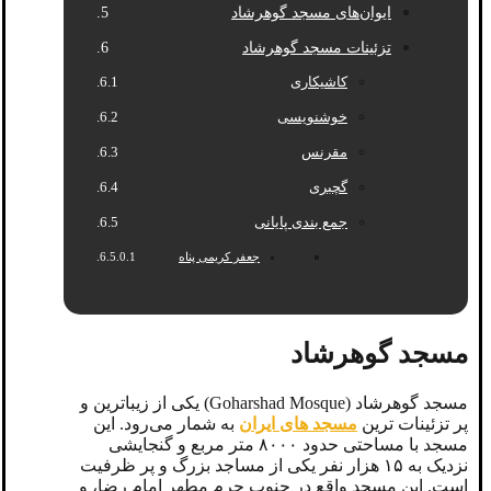
ایوان‌های مسجد گوهرشاد
تزئینات مسجد گوهرشاد
کاشیکاری
خوشنویسی
مقرنس
گچبری
جمع بندی پایانی
جعفر کریمی پناه
مسجد گوهرشاد
مسجد گوهرشاد (Goharshad Mosque) یکی از زیبا‌ترین و
پر تزئینات ‌ترین
مسجد‌ های ایران
به شمار می‌رود. این
مسجد با مساحتی حدود ۸۰۰۰ متر مربع و گنجایشی
نزدیک به ۱۵ هزار نفر یکی از مساجد بزرگ و پر ظرفیت
است. این مسجد واقع در جنوب حرم مطهر امام رضا، و