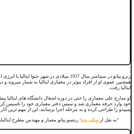
رنزو پیانو در سپتامبر سال 1937 میلادی در 
همچنین عموی او از افراد موثر در معماری ایتالیا به شمار میروند 
ایتالیا رفت.
او مدارج علی معماری را حتی در دوره اشغال دانشگاه های ایتالیا پیش
خود وارد حرفه معماری شد و سپس دفتر معماری خود را تاسیس کرد. ا
پمپیدو را طراحی کرده و به مرحله اجرا برسانند. این از مهم ترین آثا
“به نقل از
ویکی پدیا
: رنتسو پیانو معمار و مهندس مطرح ایتالیایی در ۱۴ سپتامبر ۱۹۳۷ در شهر جنوا در ایتالیا زاده شد. او در دوره ابتدایی چیزی نمانده بود که از