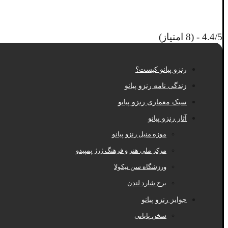
4.4/5 - (8 امتیاز)
رنزو پیانو کیست؟
زندگی نامه رنزو پیانو
سبک معماری رنزو پیانو
آثار رنزو پیانو
موزه منیل رنزو پیانو
مرکز ملی هنر و فرهنگ ژرژ پمپیدو
ورزشگاه سن نیکولا
برج شارد لندن
جوایز رنزو پیانو
سخن پایانی