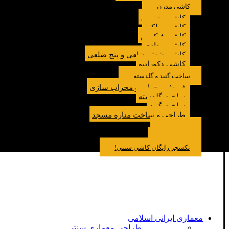
کاشی مدرن
کاشی مترویی
کاشی پولکی
کاشی فیکوس
کاشی مدادی
کاشی شش ضلعی و پنج ضلعی
کاشی دکوراتیو
ساخت گنبد و گلدسته
فروش محراب و محراب سازی
ساخت گلدسته
ساخت گنبد
طراحی و ساخت مناره مسجد
نمونه کار
درباره ما
تماس باما
مقالات
تکسچر رایگان کاشی سنتی!
معماری ایرانی اسلامی
طراحی معماری سنتی