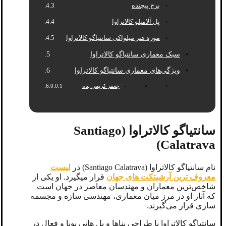
برج پیچنده
پل آلامیلو کالاتراوا
موزه هنر میلواکی سانتیاگو کالاتراوا
سبک معماری سانتیاگو کالاتراوا
ویژگی‌های معماری سانتیاگو کالاتراوا
جعفر کریمی پناه
سانتیاگو کالاتراوا (Santiago
Calatrava)
نام سانتیاگو کالاتراوا (Santiago Calatrava) در
لیست
معروف ترین آرشیتکت های جهان
قرار میگیرد. او یکی از
شاخص‌ترین معماران و مهندسان معاصر در جهان است
که آثار او در مرز میان معماری، مهندسی سازه و مجسمه‌
سازی قرار می‌گیرند.
سانتیاگو کالاتراوا با طراحی بناها و پل ‌هایی پویا و فعال در