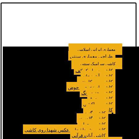
معماری ایرانی اسلامی
طراحی معماری سنتی
کاشی سرامیک سنتی
کاشی سرامیک کف
کاشی آشپزخانه
کاشی بین کابینتی
کاشی استخری و حوض
کاشی هفت رنگ
کاشی معرق
کاشی مراکشی
کاشی مسجد
کاشی گنبد
کاشی گلدسته
کاشی محراب
کاشی شهدا | چاپ عکس شهدا روی کاشی
کاشی آیات قرآنی