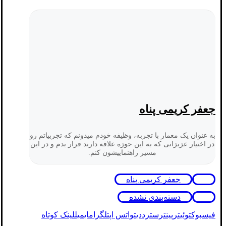
جعفر کریمی پناه
به عنوان یک معمار با تجربه، وظیفه خودم میدونم که تجربیاتم رو
در اختیار عزیزانی که به این حوزه علاقه دارند قرار بدم و در این
مسیر راهنماییشون کنم.
جعفر کریمی پناه
دسته‌بندی نشده
فیسبوک
توئیتر
پینترست
رددیت
واتس اپ
تلگرام
ایمیل
لینک کوتاه