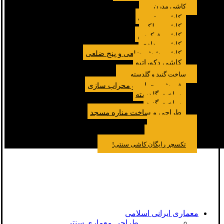
کاشی مدرن
کاشی مترویی
کاشی پولکی
کاشی فیکوس
کاشی مدادی
کاشی شش ضلعی و پنج ضلعی
کاشی دکوراتیو
ساخت گنبد و گلدسته
فروش محراب و محراب سازی
ساخت گلدسته
ساخت گنبد
طراحی و ساخت مناره مسجد
نمونه کار
درباره ما
تماس باما
مقالات
تکسچر رایگان کاشی سنتی!
معماری ایرانی اسلامی
طراحی معماری سنتی