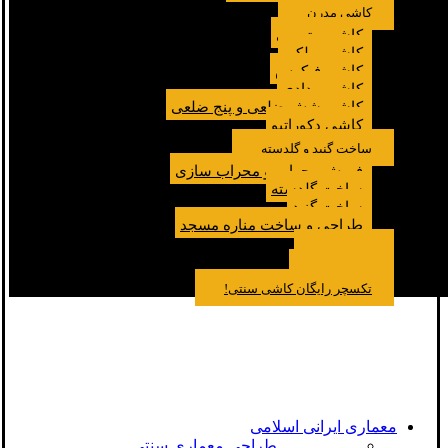
کاشی مدرن
کاشی مترویی
کاشی پولکی
کاشی فیکوس
کاشی مدادی
کاشی شش ضلعی و پنج ضلعی
کاشی دکوراتیو
ساخت گنبد و گلدسته
فروش محراب و محراب سازی
ساخت گلدسته
ساخت گنبد
طراحی و ساخت مناره مسجد
نمونه کار
درباره ما
تماس باما
مقالات
تکسچر رایگان کاشی سنتی!
معماری ایرانی اسلامی
طراحی معماری سنتی