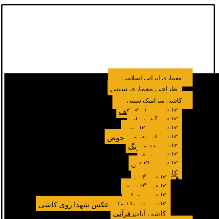
معماری ایرانی اسلامی
طراحی معماری سنتی
کاشی سرامیک سنتی
کاشی سرامیک کف
کاشی آشپزخانه
کاشی بین کابینتی
کاشی استخری و حوض
کاشی هفت رنگ
کاشی معرق
کاشی مراکشی
کاشی مسجد
کاشی گنبد
کاشی گلدسته
کاشی محراب
کاشی شهدا | چاپ عکس شهدا روی کاشی
کاشی آیات قرآنی