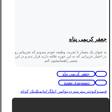
جعفر کریمی پناه
به عنوان یک معمار با تجربه، وظیفه خودم میدونم که تجربیاتم رو
در اختیار عزیزانی که به این حوزه علاقه دارند قرار بدم و در این
مسیر راهنماییشون کنم.
جعفر کریمی پناه
دسته‌بندی نشده
فیسبوک
توئیتر
پینترست
رددیت
واتس اپ
تلگرام
ایمیل
لینک کوتاه