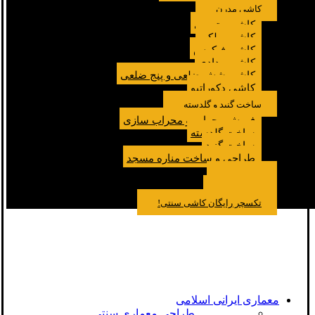
کاشی مدرن
کاشی مترویی
کاشی پولکی
کاشی فیکوس
کاشی مدادی
کاشی شش ضلعی و پنج ضلعی
کاشی دکوراتیو
ساخت گنبد و گلدسته
فروش محراب و محراب سازی
ساخت گلدسته
ساخت گنبد
طراحی و ساخت مناره مسجد
نمونه کار
درباره ما
تماس باما
مقالات
تکسچر رایگان کاشی سنتی!
معماری ایرانی اسلامی
طراحی معماری سنتی