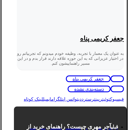
جعفر کریمی پناه
به عنوان یک معمار با تجربه، وظیفه خودم میدونم که تجربیاتم رو
در اختیار عزیزانی که به این حوزه علاقه دارند قرار بدم و در این
مسیر راهنماییشون کنم.
جعفر کریمی پناه
دسته‌بندی نشده
فیسبوک
توئیتر
پینترست
رددیت
واتس اپ
تلگرام
ایمیل
لینک کوتاه
آجر مهری چیست؟ راهنمای خرید از
قبلی