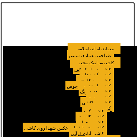
معماری ایرانی اسلامی
طراحی معماری سنتی
کاشی سرامیک سنتی
کاشی سرامیک کف
کاشی آشپزخانه
کاشی بین کابینتی
کاشی استخری و حوض
کاشی هفت رنگ
کاشی معرق
کاشی مراکشی
کاشی مسجد
کاشی گنبد
کاشی گلدسته
کاشی محراب
کاشی شهدا | چاپ عکس شهدا روی کاشی
کاشی آیات قرآنی