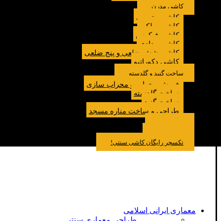
کاشی مدرن
کاشی مترویی
کاشی پولکی
کاشی فیکوس
کاشی مدادی
کاشی شش ضلعی و پنج ضلعی
کاشی دکوراتیو
ساخت گنبد و گلدسته
فروش محراب و محراب سازی
ساخت گلدسته
ساخت گنبد
طراحی و ساخت مناره مسجد
نمونه کار
درباره ما
تماس باما
مقالات
تکسچر رایگان کاشی سنتی!
معماری ایرانی اسلامی
طراحی معماری سنتی