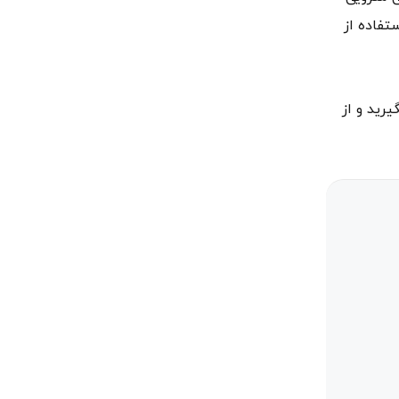
 استفاده از
مت و یا خرید کاشی مترویی یزد با شماره 09153069688 تماس بگیرید و از