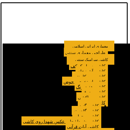
معماری ایرانی اسلامی
طراحی معماری سنتی
کاشی سرامیک سنتی
کاشی سرامیک کف
کاشی آشپزخانه
کاشی بین کابینتی
کاشی استخری و حوض
کاشی هفت رنگ
کاشی معرق
کاشی مراکشی
کاشی مسجد
کاشی گنبد
کاشی گلدسته
کاشی محراب
کاشی شهدا | چاپ عکس شهدا روی کاشی
کاشی آیات قرآنی