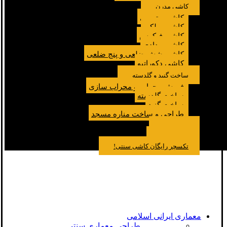
کاشی مدرن
کاشی مترویی
کاشی پولکی
کاشی فیکوس
کاشی مدادی
کاشی شش ضلعی و پنج ضلعی
کاشی دکوراتیو
ساخت گنبد و گلدسته
فروش محراب و محراب سازی
ساخت گلدسته
ساخت گنبد
طراحی و ساخت مناره مسجد
نمونه کار
درباره ما
تماس باما
مقالات
تکسچر رایگان کاشی سنتی!
معماری ایرانی اسلامی
طراحی معماری سنتی