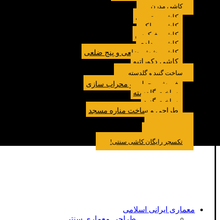
کاشی مدرن
کاشی مترویی
کاشی پولکی
کاشی فیکوس
کاشی مدادی
کاشی شش ضلعی و پنج ضلعی
کاشی دکوراتیو
ساخت گنبد و گلدسته
فروش محراب و محراب سازی
ساخت گلدسته
ساخت گنبد
طراحی و ساخت مناره مسجد
نمونه کار
درباره ما
تماس باما
مقالات
تکسچر رایگان کاشی سنتی!
معماری ایرانی اسلامی
طراحی معماری سنتی