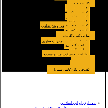
کاشی مدرن
کاشی مترویی
کاشی پولکی
کاشی فیکوس
کاشی مدادی
کاشی شش ضلعی و پنج ضلعی
کاشی دکوراتیو
ساخت گنبد و گلدسته
فروش محراب و محراب سازی
ساخت گلدسته
ساخت گنبد
طراحی و ساخت مناره مسجد
نمونه کار
درباره ما
تماس باما
مقالات
تکسچر رایگان کاشی سنتی!
معماری ایرانی اسلامی
طراحی معماری سنتی