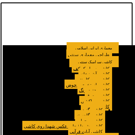
معماری ایرانی اسلامی
طراحی معماری سنتی
کاشی سرامیک سنتی
کاشی سرامیک کف
کاشی آشپزخانه
کاشی بین کابینتی
کاشی استخری و حوض
کاشی هفت رنگ
کاشی معرق
کاشی مراکشی
کاشی مسجد
کاشی گنبد
کاشی گلدسته
کاشی محراب
کاشی شهدا | چاپ عکس شهدا روی کاشی
کاشی آیات قرآنی