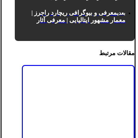
معرفی و بیوگرافی ریچارد راجرز |
بعدی
معمار مشهور ایتالیایی | معرفی آثار
مقالات مرتبط