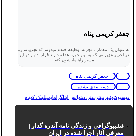
جعفر کریمی پناه
به عنوان یک معمار با تجربه، وظیفه خودم میدونم که تجربیاتم رو
در اختیار عزیزانی که به این حوزه علاقه دارند قرار بدم و در این
مسیر راهنماییشون کنم.
جعفر کریمی پناه
دسته‌بندی نشده
فیسبوک
توئیتر
پینترست
رددیت
واتس اپ
تلگرام
ایمیل
لینک کوتاه
بیوگرافی و زندگی نامه آندره گدار |
قبلی
معرفی آثار اجرا شده در ایران