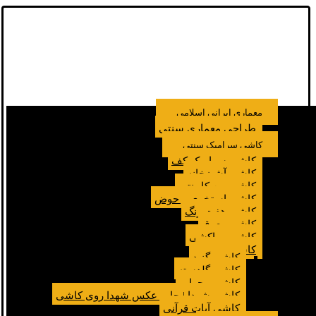
معماری ایرانی اسلامی
طراحی معماری سنتی
کاشی سرامیک سنتی
کاشی سرامیک کف
کاشی آشپزخانه
کاشی بین کابینتی
کاشی استخری و حوض
کاشی هفت رنگ
کاشی معرق
کاشی مراکشی
کاشی مسجد
کاشی گنبد
کاشی گلدسته
کاشی محراب
کاشی شهدا | چاپ عکس شهدا روی کاشی
کاشی آیات قرآنی