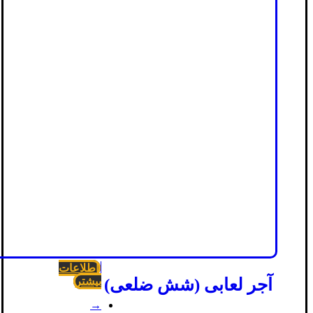
اطلاعات
آجر لعابی (شش ضلعی)
بیشتر
→