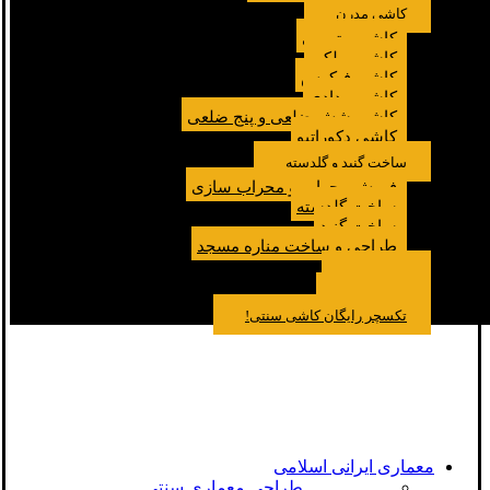
کاشی مدرن
کاشی مترویی
کاشی پولکی
کاشی فیکوس
کاشی مدادی
کاشی شش ضلعی و پنج ضلعی
کاشی دکوراتیو
ساخت گنبد و گلدسته
فروش محراب و محراب سازی
ساخت گلدسته
ساخت گنبد
طراحی و ساخت مناره مسجد
نمونه کار
درباره ما
تماس باما
مقالات
تکسچر رایگان کاشی سنتی!
معماری ایرانی اسلامی
طراحی معماری سنتی