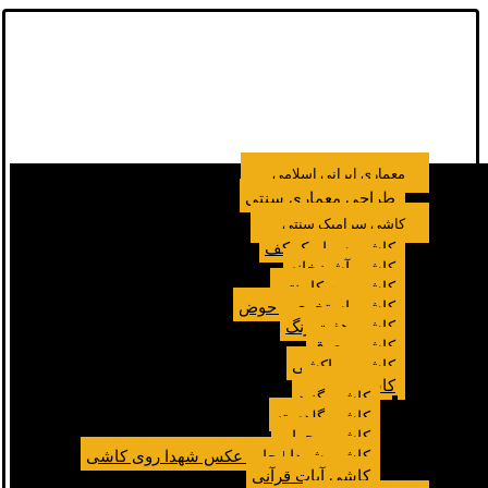
معماری ایرانی اسلامی
طراحی معماری سنتی
کاشی سرامیک سنتی
کاشی سرامیک کف
کاشی آشپزخانه
کاشی بین کابینتی
کاشی استخری و حوض
کاشی هفت رنگ
کاشی معرق
کاشی مراکشی
کاشی مسجد
کاشی گنبد
کاشی گلدسته
کاشی محراب
کاشی شهدا | چاپ عکس شهدا روی کاشی
کاشی آیات قرآنی