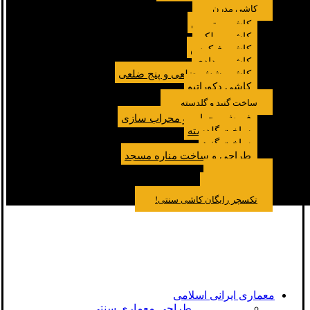
کاشی مدرن
کاشی مترویی
کاشی پولکی
کاشی فیکوس
کاشی مدادی
کاشی شش ضلعی و پنج ضلعی
کاشی دکوراتیو
ساخت گنبد و گلدسته
فروش محراب و محراب سازی
ساخت گلدسته
ساخت گنبد
طراحی و ساخت مناره مسجد
نمونه کار
درباره ما
تماس باما
مقالات
تکسچر رایگان کاشی سنتی!
معماری ایرانی اسلامی
طراحی معماری سنتی