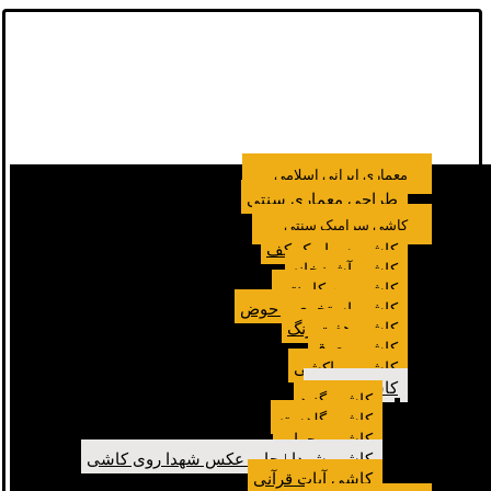
معماری ایرانی اسلامی
طراحی معماری سنتی
کاشی سرامیک سنتی
کاشی سرامیک کف
کاشی آشپزخانه
کاشی بین کابینتی
کاشی استخری و حوض
کاشی هفت رنگ
کاشی معرق
کاشی مراکشی
کاشی مسجد
کاشی گنبد
کاشی گلدسته
کاشی محراب
کاشی شهدا | چاپ عکس شهدا روی کاشی
کاشی آیات قرآنی