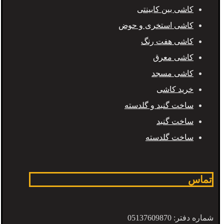
کاشی بین کابینتی
کاشی استخری و حوض
کاشی هفت رنگ
کاشی معرق
کاشی مسجد
خرید کاشی
ساخت گنبد و گلدسته
ساخت گنبد
ساخت گلدسته
تماس
شماره دفتر: 05137609870