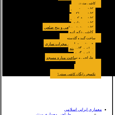
کاشی مدرن
کاشی مترویی
کاشی پولکی
کاشی فیکوس
کاشی مدادی
کاشی شش ضلعی و پنج ضلعی
کاشی دکوراتیو
ساخت گنبد و گلدسته
فروش محراب و محراب سازی
ساخت گلدسته
ساخت گنبد
طراحی و ساخت مناره مسجد
نمونه کار
درباره ما
تماس باما
مقالات
تکسچر رایگان کاشی سنتی!
معماری ایرانی اسلامی
طراحی معماری سنتی