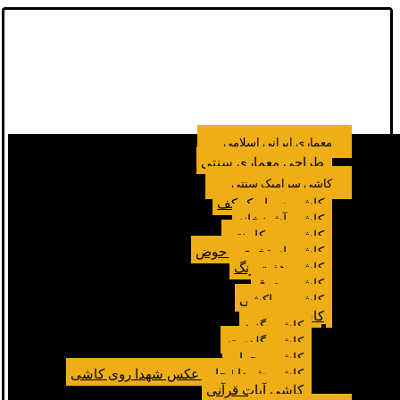
معماری ایرانی اسلامی
طراحی معماری سنتی
کاشی سرامیک سنتی
کاشی سرامیک کف
کاشی آشپزخانه
کاشی بین کابینتی
کاشی استخری و حوض
کاشی هفت رنگ
کاشی معرق
کاشی مراکشی
کاشی مسجد
کاشی گنبد
کاشی گلدسته
کاشی محراب
کاشی شهدا | چاپ عکس شهدا روی کاشی
کاشی آیات قرآنی