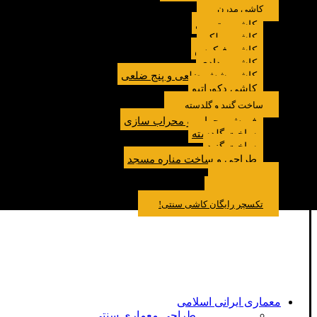
کاشی مدرن
کاشی مترویی
کاشی پولکی
کاشی فیکوس
کاشی مدادی
کاشی شش ضلعی و پنج ضلعی
کاشی دکوراتیو
ساخت گنبد و گلدسته
فروش محراب و محراب سازی
ساخت گلدسته
ساخت گنبد
طراحی و ساخت مناره مسجد
نمونه کار
درباره ما
تماس باما
مقالات
تکسچر رایگان کاشی سنتی!
معماری ایرانی اسلامی
طراحی معماری سنتی