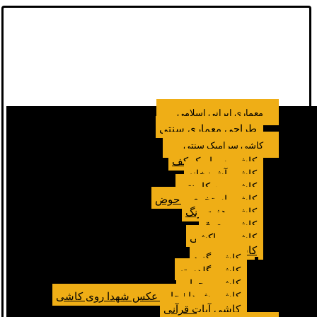
معماری ایرانی اسلامی
طراحی معماری سنتی
کاشی سرامیک سنتی
کاشی سرامیک کف
کاشی آشپزخانه
کاشی بین کابینتی
کاشی استخری و حوض
کاشی هفت رنگ
کاشی معرق
کاشی مراکشی
کاشی مسجد
کاشی گنبد
کاشی گلدسته
کاشی محراب
کاشی شهدا | چاپ عکس شهدا روی کاشی
کاشی آیات قرآنی