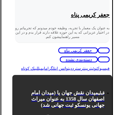
جعفر کریمی پناه
به عنوان یک معمار با تجربه، وظیفه خودم میدونم که تجربیاتم رو
در اختیار عزیزانی که به این حوزه علاقه دارند قرار بدم و در این
مسیر راهنماییشون کنم.
جعفر کریمی پناه
دسته‌بندی نشده
فیسبوک
توئیتر
پینترست
رددیت
واتس اپ
تلگرام
ایمیل
لینک کوتاه
میدان نقش جهان یا (میدان امام
قبلی
اصفهان سال 1358 به‌ عنوان میراث
جهانی یونسکو ثبت جهانی شد)