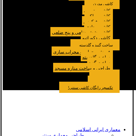
کاشی مدرن
کاشی مترویی
کاشی پولکی
کاشی فیکوس
کاشی مدادی
کاشی شش ضلعی و پنج ضلعی
کاشی دکوراتیو
ساخت گنبد و گلدسته
فروش محراب و محراب سازی
ساخت گلدسته
ساخت گنبد
طراحی و ساخت مناره مسجد
نمونه کار
درباره ما
تماس باما
مقالات
تکسچر رایگان کاشی سنتی!
معماری ایرانی اسلامی
طراحی معماری سنتی