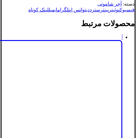
دسته:
آجر شاموتی
فیسبوک
توئیتر
پینترست
رددیت
واتس اپ
تلگرام
ایمیل
لینک کوتاه
محصولات مرتبط