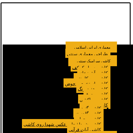
معماری ایرانی اسلامی
طراحی معماری سنتی
کاشی سرامیک سنتی
کاشی سرامیک کف
کاشی آشپزخانه
کاشی بین کابینتی
کاشی استخری و حوض
کاشی هفت رنگ
کاشی معرق
کاشی مراکشی
کاشی مسجد
کاشی گنبد
کاشی گلدسته
کاشی محراب
کاشی شهدا | چاپ عکس شهدا روی کاشی
کاشی آیات قرآنی