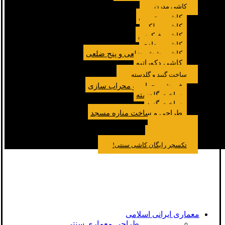
کاشی مدرن
کاشی مترویی
کاشی پولکی
کاشی فیکوس
کاشی مدادی
کاشی شش ضلعی و پنج ضلعی
کاشی دکوراتیو
ساخت گنبد و گلدسته
فروش محراب و محراب سازی
ساخت گلدسته
ساخت گنبد
طراحی و ساخت مناره مسجد
نمونه کار
درباره ما
تماس باما
مقالات
تکسچر رایگان کاشی سنتی!
معماری ایرانی اسلامی
طراحی معماری سنتی