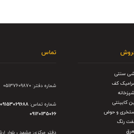
فروش
تماس
شی سنتی
رامیک کف
شماره دفتر: 05137609870
پزخانه
ن کابینتی
شماره تماس:
09153069688
,
ستخری و حوض
09120135066
فت رنگ
رق
دفتر مرکزی: مشهد ، بلوار ارش