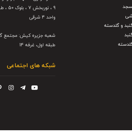
سجد
شی
واحد 4 شرقی
بد و گلدسته
بد
شعبه جزیره کیش: مجتمع گ
لدسته
طبقه اول، غرفه 14
شبکه های اجتماعی