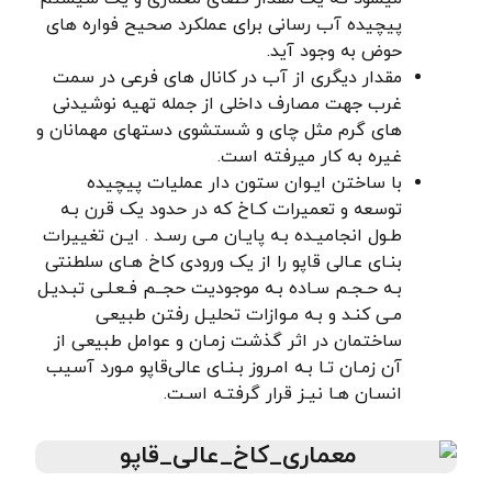
پیچیده آب رسانی برای عملکرد صحیح فواره های
حوض به وجود آید.
مقدار دیگری از آب در کانال های فرعی در سمت
غرب جهت مصارف داخلی از جمله تهیه نوشیدنی
های گرم مثل چای و شستشوی دستهای مهمانان و
غیره به کار میرفته است.
با ساختن ایـوان ستون دار عملیات پیچیده
توسعه و تعمیرات کـاخ که در حدود یک قرن بـه
طـول انجامیـده بـه پایـان مـی رسـد . ایـن تغييرات
بنـای عـالی قاپو را از یک ورودی کاخ هـای سلطنتی
بـه حـجـم سـاده بـه موجودیت حجــم فـعـلـى تبـدیـل
مـی کنـد و بـه مـوازات تحليـل رفتن طبیعی
ساختمان در اثر گذشت زمـان و عوامل طبیعی از
آن زمـان تـا بـه امـروز بـنـای عالی‌قاپو مـورد آسیب
انسـان هـا نیـز قرار گرفتـه اسـت.