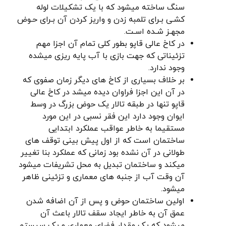
سنگ ساخته میشود که با یک تشکیلات لوله
کشـی بـرای تلمبه زدن و واریز کردن آن بـرای حـوض
مجهـز شـده اسـت.
در کاخ عالی قاپو بطور کلی تمام آن اجزا مهم
تزئیناتی که جهت بازی با آب پایه ریزی میشده
وجود ندارد.
بر خلاف بسیاری از کاخ های دیگر زمان صفوی که
در آن این اجزا فراوان دیده میشد در کاخ عالی
قاپو تنها در طبقه تالار یک حوض بزرگ در وسط
ایوان وجود دارد این فقر نسبی در این مورد
مستقیما به خاطر عواقب عملکرد ابتدایی
ساختمان است که از اول پیش بینی توقف های
طولانی در آن نشده بود زمانی که عملکرد بنا تغییر
میکند و ساختمان تبدیل به محل تشریفات میشود
آن وقت آب از جنبه های معماری و تزئینی ظاهر
میشود.
اولین ساختمان حوض و پس از آن اضافه شدن
عمق آن به خاطر ایجاد سقف تالار باعث آن
میشود که یک مقدار فضای معماری و یک سیستم