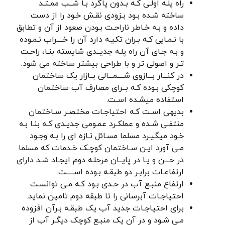
راه پلـه اولـی کـه بـدون پاگرد بـا شــب ممـتـد
ساخته شـده بـود بـزودی نقـش خـود را از دست
داده و بـه خـاطر ناراحـت بـودن صعود از آن و تطابق
با نـمـایی کـه بـران تکیـه دارد آن را خــــراب نـمـوده
و بـه جـای آن راه پلـه جديــدی شایسته بنـا، راحـت
تـر و اصولی تر و با طراحی بیشتر ساخته می شود.
در کنـــار بـــازوی شــــمـــالی بــازار یک ساختمان
کوچکی بـوده کـه بــرای مصارف آب ساختمان
استفاده میشـده اسـت.
بدیهی اسـت کـه احتياجـات مختصـر سـاختمان
منتفـی شـده و عملکـرد عمـومی جدیـدی کـه بنـا بـه
خـود میگیـرد مسلما مسـائل تـازه ای را بـه وجـود
مـی آورد ایـن سـاختمان کوچـک خـدمات که مسلما
در حـــن و یـا در پایــان مرحلـه دوم ایجـاد شـد دارای
ارتفاعـات برابـر دو طبقـه بـوده اســـــت.
ارتفاع منبـع آب در حـدی بـود کـه مـی توانسـت
احتياجـات آبرسانی را تا طبقه دوم تامین نماید.
برای احتیاجـات جدید آب یک طبقـه بـرآن افزوده
مـی شـود و در آن یک منبـع کوچک دیگـر آب از