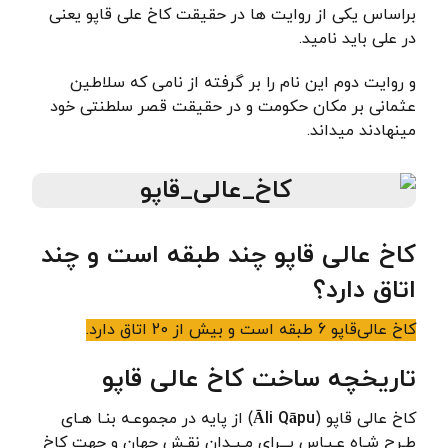
براساس یکی از روایت ها در حقیقت کاخ علی قاپو یعنی
در علی باید نامید.
و روایت دوم این نام را بر گرفته از نامی که سلاطین
عثمانی بر مکان حکومت و در حقیقت قصر سلطنتی خود
مینهادند میداند.
کاخ عالی قاپو چند طبقه است و چند
اتاق دارد؟
کاخ عالی‌قاپو 6 طبقه است و بیش از 20 اتاق دارد.
تاریخچه ساخت کاخ عالی قاپو
کاخ عالی قاپو (
Āli Qāpu
) از پایه در مجموعـه بنـا هـای
طـرح شـاه عـبـاس بـــرای مـیـدان نقـش جهان و جهت کاخ