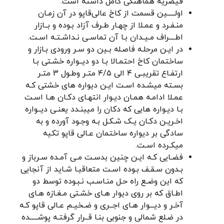
قیصریه هماهنگی کامل داشته است.
اولـــــين قسمت از کاخ عالی‌قاپو در آن زمـان
منـفـرد و عمـلا از چهـار طـرف آزاد بـوده و بــازار
اطــــراف مـيـدان بـا آن تماسـی نـداشـتـه اسـت.
در ایـن مرحلـه فاصـله بـين دو سـر ورودی بـازار و
ساختمان کاخ احتمـالا بـا دو دیــواره خشـتی بـا
ارتفـاع تقریبـی ۴ الی ۴/۵ متـر وطـول 3 متـر
بسـته میشـده اسـت ايـن دیواره های خشتی کـه
عمـلا ادامـه همـان دیـوار انتهـای دکـان هـا اسـت
بـا دیـواره هایی که دکان را میبنـدد یعنـی دیــواره
اخـریـن دكـان یـک شـکـل بـه وجـود آورده و به
سادگی بر دیواره ساختمان عـالی قاپو تکیه
میکـرده اسـت.
فضـایی کـه ایـن چنین بدسـت مـی آمـده سـرباز و
بـدون سـقـف بـوده اسـت متعاقبـا شـايد از آنجایی
که این وضـع راه حـل منـاسـب نـبـوده توسط دو
اطـاق که بر روی دیوار هـای خشـتی مـغـازه هـای
آخـر و ديـــوار هـای اجــری و ضـخيـم عـالی قاپو کـه
در ضـلع شمالی و جنوبی بنـا قــرار گرفتـه پوشـــــده