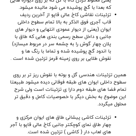
یعنی مخلوط کردن کاه با گل که بر روی دیواره هایی
که بعدا با گچ پوشیده می شود مالیده میشود.
تزئینات نقاشی کاخ عالی قاپو از آخرین ردیف
قاب آجری فوق الذکر به بالا تمام سطوح داخلی
ایوان (یعنی از دیوار عمودی انتهایی و دیوار های
جانبی و داخل سطح رسمی بندی هایی که طاق با
پلان چهار گوش را به چشمه سر در مربوط میسازد)
با اندود گچ پوشیده شده و تماما با رنگ ها و
نقوش طلایی بر روی زمینه قرمز تزئین شده است .
همین تزئینات هندسی گل و بوته با نقوش ریز تر بر روی
سطوح داخلی ایوان های طبقه فوقانی دیده میشود طبیعتا
تمام فضا های طبقه دوم دارا ی تزئینات است ولی شرح
این موضوع به بخش دیگر با خصوصیات کامل و دقیق تر
محلول میگردد.
تزئینات کاشی پیشانی طاق های ایوان مرکزی و
چهار طاق نمای کوچکتر جانبی کاخ عالی قاپو با آجر
های لعاب دار ( کاشی ) تزئین شده است.