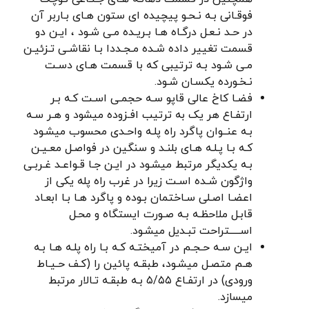
فوقـانی بـه نـحـو پیچیده ای ستون هـای بـاربر آن
در حـد نـعـل درگـاه هـا بـریـده مـی شـود ، ایـن دو
قسمت تغییر داده شـده مـجـددا بـا نقاشـی تـزئیـن
مـی شـود بـه ترتیبی که با قسمت هـای دسـت
نـخـورده یکسـان شـود.
فضـا کاخ عالی قاپو سـه حجمـی اسـت کـه بـر
ارتفـاع هر یک به ترتیب افـزوده میشود و هـر سـه
بـه عنــوان پاگرد راه پلـه واحـدى محسوب میشـود
کـه بـا پـلـه هـای بلنـد و سنگین در فواصـل معـيـن
بـه یکدیگر مرتبط میشـود در ایـن جـا قـواعـد غـربـی
واژگون شـده اسـت زیرا در غرب راه پله یکی از
اعضـا اصـلی سـاختمان بـوده و پاگرد هـا بـا ابعـاد
قابـل ملاحظـه بـه صـورت ایستگاه و محـل
اســـــتراحت تبـديل میشـود.
ایـن سـه حـجـم در آمیختـه کـه بـا راه پلـه هـا بـه
هـم متصـل میشـود، طبقـه پائین را (کـف حـيـاط
ورودی) در ارتفـاع ۵/۵۵ بـه طبقـه تـالار مرتبط
میسازد.