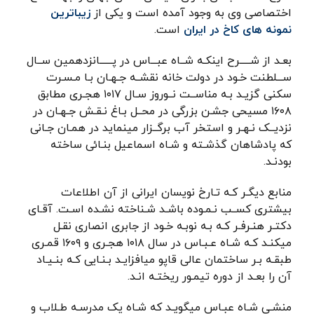
اختصاصی وی به وجود آمده است و یکی از
زیباترین
نمونه های کاخ در ایران
است.
بعـد از شـــــرح اینکـه شــاه عبـــاس در پــــــانزدهمین ســال
ســـلطنت خـود در دولت خانه نقشــه جـهـان بـا مـسـرت
سکنی گزیـد بـه مناســت نــوروز سـال ۱۰۱۷ هجـری مطابق
۱۶۰۸ مسیحی جشـن بزرگی در محــل بـاغ نـقـش جـهـان در
نزدیــک نـهـر و استخر آب برگــزار مینماید در همـان جـانی
که پادشاهان گذشـته و شـاه اسماعيل بنـائی ساخته
بودنـد.
منابع دیگـر کـه تـارخ نویسان ایرانی از آن اطلاعات
بیشتری کســب نـمـوده باشـد شـناخته نشـده اسـت. آقـای
دکتـر هنـرفـر کـه بـه نوبـه خـود از جابری انصاری نقـل
میکنـد کـه شـاه عـبـاس در سال ۱۰۱۸ هجـری و ۱۶۰۹ قمـری
طبقـه بـر ساختمان عالی قاپو میافزایـد بـنـایی کـه بنـیـاد
آن را بعـد از دوره تيمـور ريختـه انـد.
منشـی شـاه عبـاس میگویـد که شـاه یک مدرسـه طـلاب و