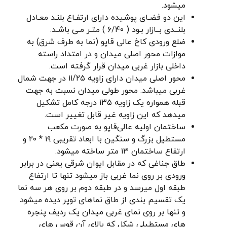
میشود.
این دو فضـای پوشیده دارای ارتفـاع بلنـد معـادل
بلنــدی بــازار بـود ( ۶/۴۰ ) متـر مـی باشـد.
ضلع ورودی کاخ عالی قاپو (نما به طرف شرق) به
موازات محور اصلی میدان و در امتداد راسته
داخلی بازار غربی میدان قرار گرفته است.
محور اصلی میدان دارای زاویه ۱۱/۲۵ در جهت شمال
غربی میباشد. محور طولی میدان نسبت به جهت
قبله همواره یک زاویه ۱۳۵ درجه کامل تشکیل
میدهد که این زاویه غیر قابل تغییر است.
ساختمان اولیه عالی‌قاپو به صورت مکعب
مستطیل بزرگ و سنگین با ابعاد تقریبی ۱۹ * ۲۰ و
ارتفاع ساختمان ۱۳ متر ساخته میشود.
طاق جناغی که در مقابل ایوان شرقی یعنی در برابر
ورودی بر روی نما غربی باز میشود تنها تا ارتفاع
طبقه اول میرسد و در طبقه دوم بر روی هر سه نما
یک تقسیم بندی از طاق نماهای توپر دیده میشود
و تنها بر روی نمای غربی میدان یک ردیف پنجره
های مستطیلی شکل که بالای آن قوس های