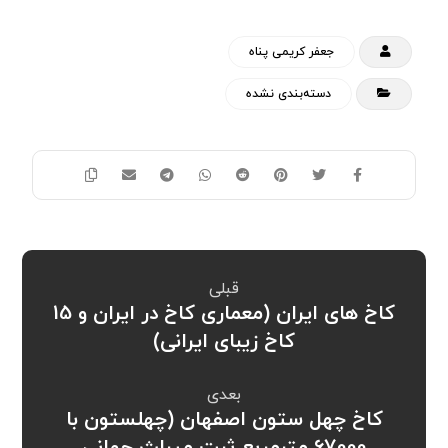
جعفر کریمی پناه
دسته‌بندی نشده
قبلی
کاخ های ایران (معماری کاخ در ایران و 15
کاخ زیبای ایرانی)
بعدی
کاخ چهل ستون اصفهان (چهلستون با