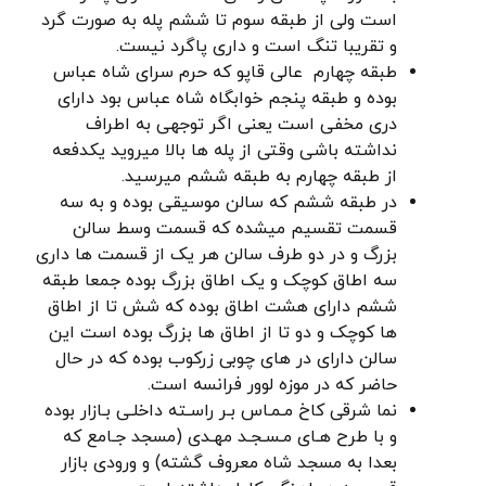
است ولی از طبقه سوم تا ششم پله به صورت گرد
و تقریبا تنگ است و داری پاگرد نیست.
طبقه چهارم عالی قاپو که حرم سرای شاه عباس
بوده و طبقه پنجم خوابگاه شاه عباس بود دارای
دری مخفی است یعنی اگر توجهی به اطراف
نداشته باشی وقتی از پله ها بالا میروید یکدفعه
از طبقه چهارم به طبقه ششم میرسید.
در طبقه ششم که سالن موسیقی بوده و به سه
قسمت تقسیم میشده که قسمت وسط سالن
بزرگ و در دو طرف سالن هر یک از قسمت ها داری
سه اطاق کوچک و یک اطاق بزرگ بوده جمعا طبقه
ششم دارای هشت اطاق بوده که شش تا از اطاق
ها کوچک و دو تا از اطاق ها بزرگ بوده است این
سالن دارای در های چوبی زرکوب بوده که در حال
حاضر که در موزه لوور فرانسه است.
نما شرقی کاخ مـمـاس بـر راسـته داخلـی بـازار بوده
و با طرح هـای مـسـجـد مهـدی (مسجد جـامع که
بعدا به مسجد شاه معروف گشته) و ورودی بازار