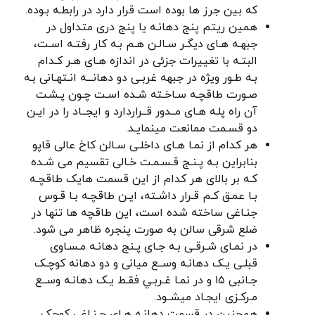
که بین جرز ها بوده است قرار دارد در رابطـه بـوده.
همین ریتم پنج دهانـه یا پنج دری متداول در
جبهـه هـای دیگـر سـالـن هـم بـه کار رفتـه اسـت،
البتـه با تغییرات جزئی در اندازه هـای هـر کـدام
بـه طـور ویژه در جبهه غربـی دو دهانـــه انـتهـانی بـه
صـورت طاقچـه سـاخـته شـده اسـت چـون پـشـت
آن راه پلـه هـای مــدور قــراردارد و ایجــاد را در ایـن
دو قسـمت ممانعت مینمایـد.
هر کدام از نمـا هـای داخلـی سـالن کاخ عالی قاپو
بنابراین بـه پـنـج قـسـمـت خـالی تقسیم می شـده
کـه بر بالای هر کدام از این قسمت هایک طاقچـه
بـا عمـق كـم قـرار داشـته، ایـن طاقچـه بـا قـوس
جنـاغی ساخته شده است، این طاقچه ها تنها در
ضلع شرقی سالن به صورت پنجره ظاهر می شود.
در نمـای شـرقـی بـه جـای پـنج دهانـه مـسـاوی
قبلـی یـک دهانـه وســع میانی و دو دهانه کوچـک
جـانبی ۱۵ و در نمـا غـربـي فقـط یـک دهانـه وســع
مـرکـزی ایجـاد میشــود.
همچنین در قسمت دهانـه هـای جـنـاغی کوچک