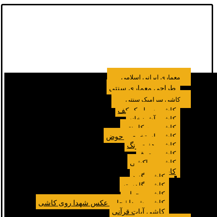
معماری ایرانی اسلامی
طراحی معماری سنتی
کاشی سرامیک سنتی
کاشی سرامیک کف
کاشی آشپزخانه
کاشی بین کابینتی
کاشی استخری و حوض
کاشی هفت رنگ
کاشی معرق
کاشی مراکشی
کاشی مسجد
کاشی گنبد
کاشی گلدسته
کاشی محراب
کاشی شهدا | چاپ عکس شهدا روی کاشی
کاشی آیات قرآنی