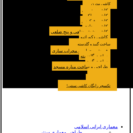
کاشی مدرن
کاشی مترویی
کاشی پولکی
کاشی فیکوس
کاشی مدادی
کاشی شش ضلعی و پنج ضلعی
کاشی دکوراتیو
ساخت گنبد و گلدسته
فروش محراب و محراب سازی
ساخت گلدسته
ساخت گنبد
طراحی و ساخت مناره مسجد
نمونه کار
درباره ما
تماس باما
مقالات
تکسچر رایگان کاشی سنتی!
معماری ایرانی اسلامی
طراحی معماری سنتی