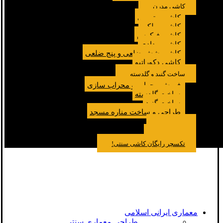
کاشی مدرن
کاشی مترویی
کاشی پولکی
کاشی فیکوس
کاشی مدادی
کاشی شش ضلعی و پنج ضلعی
کاشی دکوراتیو
ساخت گنبد و گلدسته
فروش محراب و محراب سازی
ساخت گلدسته
ساخت گنبد
طراحی و ساخت مناره مسجد
نمونه کار
درباره ما
تماس باما
مقالات
تکسچر رایگان کاشی سنتی!
معماری ایرانی اسلامی
طراحی معماری سنتی