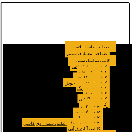
معماری ایرانی اسلامی
طراحی معماری سنتی
کاشی سرامیک سنتی
کاشی سرامیک کف
کاشی آشپزخانه
کاشی بین کابینتی
کاشی استخری و حوض
کاشی هفت رنگ
کاشی معرق
کاشی مراکشی
کاشی مسجد
کاشی گنبد
کاشی گلدسته
کاشی محراب
کاشی شهدا | چاپ عکس شهدا روی کاشی
کاشی آیات قرآنی