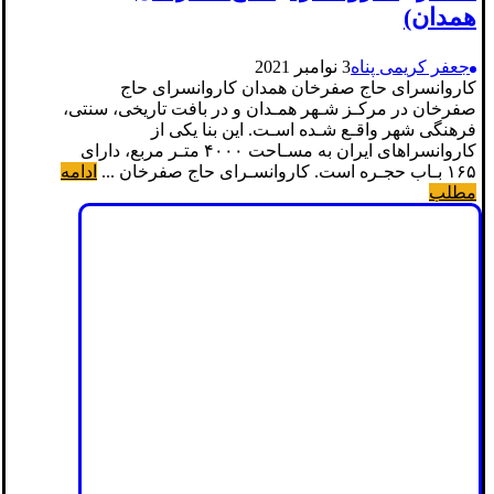
همدان)
جعفر کریمی پناه
3 نوامبر 2021
کاروانسرای حاج صفرخان همدان کاروانسرای حاج
صفرخان در مرکـز شـهر همـدان و در بافت تاریخی، سنتی،
فرهنگی شهر واقـع شـده اسـت. این بنا یکی از
کاروانسراهای ایران به مسـاحت ۴۰۰۰ متـر مربع، دارای
۱۶۵ بـاب حجـره است. کاروانسـرای حاج صفرخان ...
ادامه
مطلب