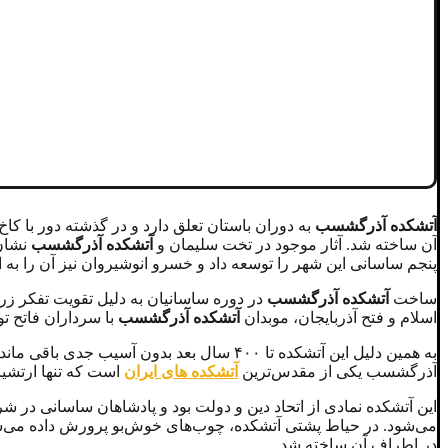
آتشکده آذرگشسب
به دوران باستان تعلق دارد و در گذشته دور با کاخ
آن ساخته شد. آثار موجود در تخت سلیمان و
آتشکده آذرگشسب
نشان 
پنجم ساسانی این شهر را توسعه داد و خسرو انوشیروان نیز آن را به
ساخت
آتشکده آذرگشسب
در دوره ساسانیان به دلیل تقویت تفکر ز
اسلام و فتح آذربایجان، موبدان
آتشکده آذرگشسب
با سرداران فاتح تو
به همین دلیل این آتشکده تا ۴۰۰ سال بعد بد
آذرگشسب یکی از مقدس‌ترین
آتشکده های ایران
است که تنها ارتشیا
این آتشکده نمادی از اتحاد دین و دولت بود و پادشاهان ساسانی د
می‌شود. در حیاط پشتی آتشکده، چوب‌های خوش‌بو پرورش داده می‌شد
در اطراف آن ساخته شد.