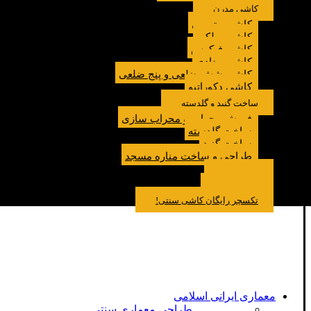
کاشی مدرن
کاشی مترویی
کاشی پولکی
کاشی فیکوس
کاشی مدادی
کاشی شش ضلعی و پنج ضلعی
کاشی دکوراتیو
ساخت گنبد و گلدسته
فروش محراب و محراب سازی
ساخت گلدسته
ساخت گنبد
طراحی و ساخت مناره مسجد
نمونه کار
درباره ما
تماس باما
مقالات
تکسچر رایگان کاشی سنتی!
معماری ایرانی اسلامی
طراحی معماری سنتی