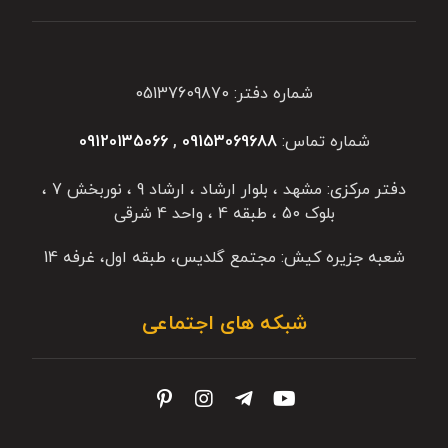
شماره دفتر: 05137609870
شماره تماس:
09153069688
,
09120135066
دفتر مرکزی: مشهد ، بلوار ارشاد ، ارشاد 9 ، نوربخش 7 ،
بلوک 50 ، طبقه 4 ، واحد 4 شرقی
شعبه جزیره کیش: مجتمع گلدیس، طبقه اول، غرفه 14
شبکه های اجتماعی