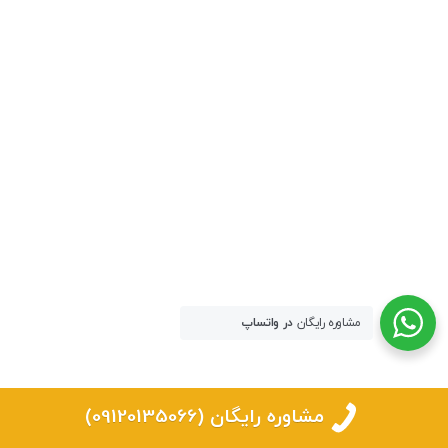
مشاوره رایگان
در واتساپ
مشاوره رایگان (09120135066)