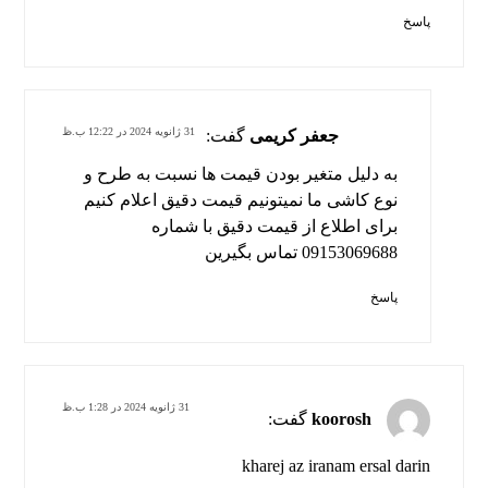
پاسخ
31 ژانویه 2024 در 12:22 ب.ظ
جعفر کریمی
گفت:
به دلیل متغیر بودن قیمت ها نسبت به طرح و
نوع کاشی ما نمیتونیم قیمت دقیق اعلام کنیم
برای اطلاع از قیمت دقیق با شماره
09153069688 تماس بگیرین
پاسخ
31 ژانویه 2024 در 1:28 ب.ظ
koorosh
گفت:
kharej az iranam ersal darin