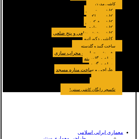
کاشی مدرن
کاشی مترویی
کاشی پولکی
کاشی فیکوس
کاشی مدادی
کاشی شش ضلعی و پنج ضلعی
کاشی دکوراتیو
ساخت گنبد و گلدسته
فروش محراب و محراب سازی
ساخت گلدسته
ساخت گنبد
طراحی و ساخت مناره مسجد
نمونه کار
درباره ما
تماس باما
مقالات
تکسچر رایگان کاشی سنتی!
معماری ایرانی اسلامی
طراحی معماری سنتی