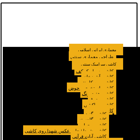
معماری ایرانی اسلامی
طراحی معماری سنتی
کاشی سرامیک سنتی
کاشی سرامیک کف
کاشی آشپزخانه
کاشی بین کابینتی
کاشی استخری و حوض
کاشی هفت رنگ
کاشی معرق
کاشی مراکشی
کاشی مسجد
کاشی گنبد
کاشی گلدسته
کاشی محراب
کاشی شهدا | چاپ عکس شهدا روی کاشی
کاشی آیات قرآنی