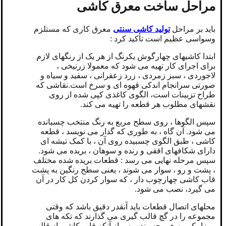
مراحل ساخت معرق کاشی
باید بر مراحل
تولید کاشی سنتی
معرق کاری که مستلزم
وسواسی عظیم است تأكيد کرد :
ابتدا کاشیهای چهارگوش یکرنگ از هر یک از رنگهای لازم
برای اجرای کار تهیه می شود که معمولا زرنیخی ،
لاجوردی ، سبز زمردی ، زرد زعفرانی ، سفید و سیاه و
صورتی سرانجام اندکی قهوه ای و سرخ است.نقاشی که
طراح تزیینات است، الگوی کاغذی کپی شده از روی
نقشهای مطلوب هر قطعه را تهیه می کند.
سپس الگوها ، روی سطح مربع به رنگ منتخب چسبانده
می شود. آن گاه ، به طوری که گدار می نویسد ، قطعه
کاشی ، طبق الگوی چسبیده روی آن ، با کمک تیشه ای
دارای شکافهای افقی و رنده و سوهان ، بریده می شود.
سپس مرحله نهایی می رسد : قطعات بریده شده مختلف
، پشت و رو ، سوار می شوند ، یعنی سطح رنگین به پشت
قاب کاشی چهارچوب دار ، که سوار کردن کل کار در آن
می گیرد، نصب می شود.
محلهای اتصال قطعات باید آنقدر دقیق باشد که وقتی
مجموعه را در گچ قالب گیری می گذارند که تکه های
موزاییکی به هم بچسبند ، پس از آنکه قاب کاشی از قالب