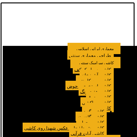
معماری ایرانی اسلامی
طراحی معماری سنتی
کاشی سرامیک سنتی
کاشی سرامیک کف
کاشی آشپزخانه
کاشی بین کابینتی
کاشی استخری و حوض
کاشی هفت رنگ
کاشی معرق
کاشی مراکشی
کاشی مسجد
کاشی گنبد
کاشی گلدسته
کاشی محراب
کاشی شهدا | چاپ عکس شهدا روی کاشی
کاشی آیات قرآنی