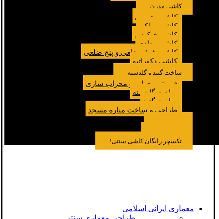
کاشی مدرن
کاشی مترویی
کاشی پولکی
کاشی فیکوس
کاشی مدادی
کاشی شش ضلعی و پنج ضلعی
کاشی دکوراتیو
ساخت گنبد و گلدسته
فروش محراب و محراب سازی
ساخت گلدسته
ساخت گنبد
طراحی و ساخت مناره مسجد
نمونه کار
درباره ما
تماس باما
مقالات
تکسچر رایگان کاشی سنتی!
معماری ایرانی اسلامی
طراحی معماری سنتی