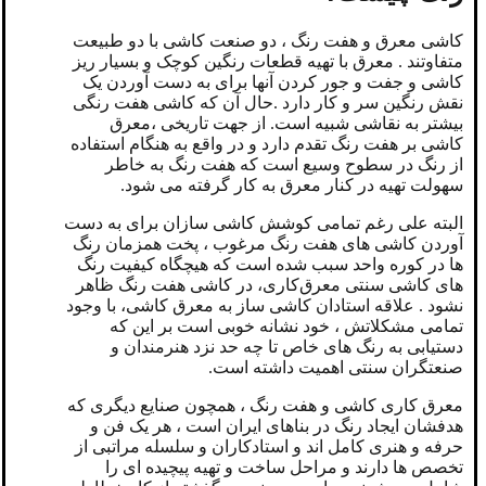
کاشی معرق و هفت رنگ ، دو صنعت کاشی با دو طبیعت
متفاوتند . معرق با تهیه قطعات رنگین کوچک و بسیار ریز
کاشی و جفت و جور کردن آنها برای به دست آوردن یک
نقش رنگین سر و کار دارد .حال آن که کاشی هفت رنگی
بیشتر به نقاشی شبیه است. از جهت تاریخی ،معرق
کاشی بر هفت رنگ تقدم دارد و در واقع به هنگام استفاده
از رنگ در سطوح وسیع است که هفت رنگ به خاطر
سهولت تهیه در کنار معرق به کار گرفته می شود.
البته علی رغم تمامی کوشش کاشی سازان برای به دست
آوردن کاشی های هفت رنگ مرغوب ، پخت همزمان رنگ
ها در کوره واحد سبب شده است که هیچگاه کیفیت رنگ
های کاشی سنتی معرق‌کاری، در کاشی هفت رنگ ظاهر
نشود . علاقه استادان کاشی ساز به معرق کاشی، با وجود
تمامی مشکلاتش ، خود نشانه خوبی است بر این که
دستیابی به رنگ های خاص تا چه حد نزد هنرمندان و
صنعتگران سنتی اهمیت داشته است.
معرق کاری کاشی و هفت رنگ ، همچون صنایع دیگری که
هدفشان ایجاد رنگ در بناهای ایران است ، هر یک فن و
حرفه و هنری کامل اند و استادکاران و سلسله مراتبی از
تخصص ها دارند و مراحل ساخت و تهیه پیچیده ای را