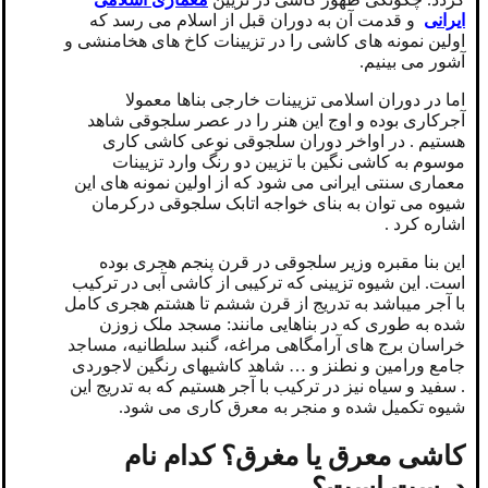
ایرانی
و قدمت آن به دوران قبل از اسلام می رسد که
اولین نمونه های کاشی را در تزیینات کاخ های هخامنشی و
آشور می بینیم.
اما در دوران اسلامی تزیینات خارجی بناها معمولا
آجرکاری بوده و اوج این هنر را در عصر سلجوقی شاهد
هستیم . در اواخر دوران سلجوقی نوعی کاشی کاری
موسوم به کاشی نگین با تزیین دو رنگ وارد تزیینات
معماری سنتی ایرانی می شود که از اولین نمونه های این
شیوه می توان به بنای خواجه اتابک سلجوقی درکرمان
اشاره کرد .
این بنا مقبره وزیر سلجوقی در قرن پنجم هجری بوده
است. این شیوه تزیینی که ترکیبی از کاشی آبی در ترکیب
با آجر میباشد به تدریج از قرن ششم تا هشتم هجری کامل
شده به طوری که در بناهایی مانند: مسجد ملک زوزن
خراسان برج های آرامگاهی مراغه، گنبد سلطانیه، مساجد
جامع ورامین و نطنز و … شاهد کاشیهای رنگین لاجوردی
. سفید و سیاه نیز در ترکیب با آجر هستیم که به تدریج این
شیوه تکمیل شده و منجر به معرق کاری می شود.
کاشی معرق یا مغرق؟ کدام نام
درست است؟