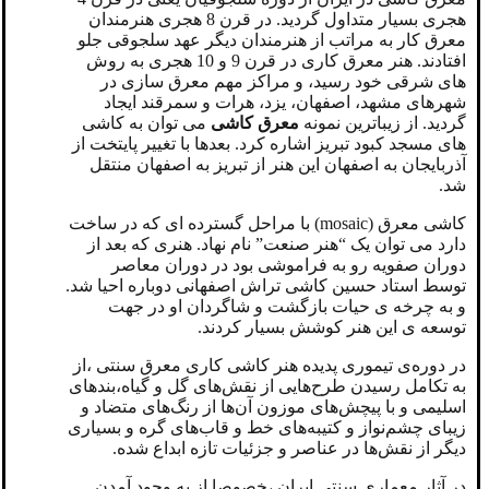
هجری بسیار متداول گردید. در قرن 8 هجری هنرمندان
معرق کار به مراتب از هنرمندان دیگر عهد سلجوقی جلو
افتادند. هنر معرق‌ کاری در قرن 9 و 10 هجری به روش
های شرقی خود رسید، و مراکز مهم معرق سازی در
شهرهای مشهد، اصفهان، یزد، هرات و سمرقند ایجاد
گردید. از زیباترین نمونه
معرق کاشی
می توان به کاشی
های مسجد کبود تبریز اشاره کرد. بعدها با تغییر پایتخت از
آذربایجان به اصفهان این هنر از تبریز به اصفهان منتقل
شد.
کاشی معرق (
mosaic)
با مراحل گسترده ای که در ساخت
دارد می توان یک “هنر صنعت” نام نهاد. هنری که بعد از
دوران صفویه رو به فراموشی بود در دوران معاصر
توسط استاد حسین کاشی تراش اصفهانی دوباره احیا شد.
و به چرخه ی حیات بازگشت و شاگردان او در جهت
توسعه ی این هنر کوشش بسیار کردند.
در دوره‌ی تیموری پدیده هنر کاشی کاری معرق سنتی ،از
به تکامل رسیدن طرح‌هایی از نقش‌های گل و گیاه،بندهای
اسلیمی و با پیچش‌های موزون آن‌ها از رنگ‌های‌ متضاد و
زیبای چشم‌نواز و کتیبه‌های خط و قاب‌های گره و بسیاری
دیگر از نقش‌ها در عناصر و جزئیات تازه ابداع شده.
در آثار معماری سنتی ایران ،خصوصا از به وجود آمدن‌