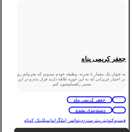
جعفر کریمی پناه
به عنوان یک معمار با تجربه، وظیفه خودم میدونم که تجربیاتم رو
در اختیار عزیزانی که به این حوزه علاقه دارند قرار بدم و در این
مسیر راهنماییشون کنم.
جعفر کریمی پناه
دسته‌بندی نشده
فیسبوک
توئیتر
پینترست
رددیت
واتس اپ
تلگرام
ایمیل
لینک کوتاه