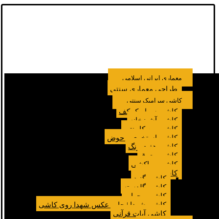
معماری ایرانی اسلامی
طراحی معماری سنتی
کاشی سرامیک سنتی
کاشی سرامیک کف
کاشی آشپزخانه
کاشی بین کابینتی
کاشی استخری و حوض
کاشی هفت رنگ
کاشی معرق
کاشی مراکشی
کاشی مسجد
کاشی گنبد
کاشی گلدسته
کاشی محراب
کاشی شهدا | چاپ عکس شهدا روی کاشی
کاشی آیات قرآنی