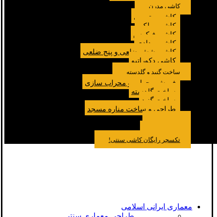
کاشی مدرن
کاشی مترویی
کاشی پولکی
کاشی فیکوس
کاشی مدادی
کاشی شش ضلعی و پنج ضلعی
کاشی دکوراتیو
ساخت گنبد و گلدسته
فروش محراب و محراب سازی
ساخت گلدسته
ساخت گنبد
طراحی و ساخت مناره مسجد
نمونه کار
درباره ما
تماس باما
مقالات
تکسچر رایگان کاشی سنتی!
معماری ایرانی اسلامی
طراحی معماری سنتی