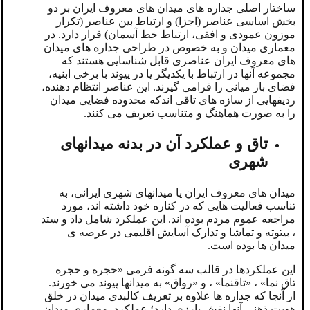
ساختار اصلی جداره های میدان های معروف ایران بر دو
بخش اساسی عناصر (اجزا) و ارتباط بین عناصر (تکرار
موزون عمودی و افقی، ارتباط خط آسمان) قرار دارد. در
معماری میدان و به خصوص در طراحی جداره های میدان
های معروف ایران عناصری قابل شناسایی هستند که
مجموعه آنها در ارتباط با یکدیگر یا در پیوند با برخی ابنیه،
فضای باز میانی را فرامی گیرند. این عناصر انتظام دهنده،
ردیفهایی از سازه های تاقی اندکه محدوده فضایی میدان
را به صورت هماهنگ و متناسب تعریف می کنند.
تاق و عملکرد
آن در بدنه میدانهای
شهری
میدان های معروف ایران یا میدانهای شهری ایرانی، به
تناسب فعالیت هایی که در کناره خود داشته اند، مورد
مراجعه عموم مردم بوده اند. این عملکرد شامل داد و ستد
، بیتوته و تماشا و تدارک آسایش اقلیمی در عرصه ی
میدان ها بوده است.
این عملکردها در قالب سه گونه فرمی «حجره و حجره
تاق نما» ، «تاقنما» ، و «رواق» به میدانها پیوند می خورند.
از آنجا که جداره ها علاوه بر تعریف کالبدی میدان در خلق
هویت ذهنی آنها نقش بارزی دارد؛ عملکرد معماری میدان