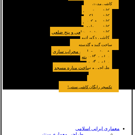
کاشی مدرن
کاشی مترویی
کاشی پولکی
کاشی فیکوس
کاشی مدادی
کاشی شش ضلعی و پنج ضلعی
کاشی دکوراتیو
ساخت گنبد و گلدسته
فروش محراب و محراب سازی
ساخت گلدسته
ساخت گنبد
طراحی و ساخت مناره مسجد
نمونه کار
درباره ما
تماس باما
مقالات
تکسچر رایگان کاشی سنتی!
معماری ایرانی اسلامی
طراحی معماری سنتی