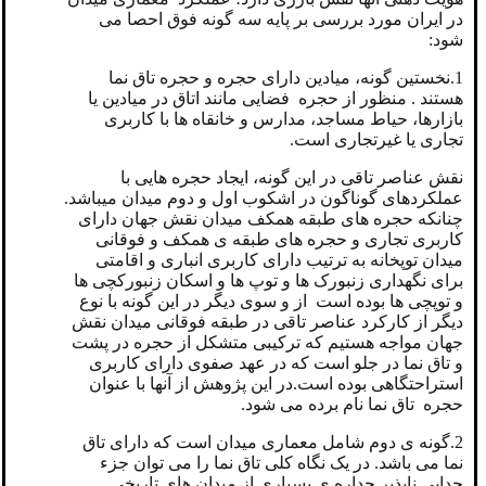
در ایران مورد بررسی بر پایه سه گونه فوق احصا می
شود:
1.نخستین گونه، میادین دارای حجره و حجره تاق نما
هستند . منظور از حجره فضایی مانند اتاق در میادین یا
بازارها، حیاط مساجد، مدارس و خانقاه ها با کاربری
تجاری یا غیرتجاری است.
نقش عناصر تاقی در این گونه، ایجاد حجره هایی با
عملکردهای گوناگون در اشکوب اول و دوم میدان میباشد.
چنانکه حجره های طبقه همکف میدان نقش جهان دارای
کاربری تجاری و حجره های طبقه ی همکف و فوقانی
میدان توپخانه به ترتیب دارای کاربری انباری و اقامتی
برای نگهداری زنبورک ها و توپ ها و اسکان زنبورکچی ها
و توپچی ها بوده است از و سوی دیگر در این گونه با نوع
دیگر از کارکرد عناصر تاقی در طبقه فوقانی میدان نقش
جهان مواجه هستیم که ترکیبی متشکل از حجره در پشت
و تاق نما در جلو است که در عهد صفوی دارای کاربری
استراحتگاهی بوده است.در این پژوهش از آنها با عنوان
حجره تاق نما نام برده می شود.
2.گونه ی دوم شامل معماری میدان است که دارای تاق
نما می باشد. در یک نگاه کلی تاق نما را می توان جزء
جدایی ناپذیر جداره ی بسیاری از میدان های تاریخی