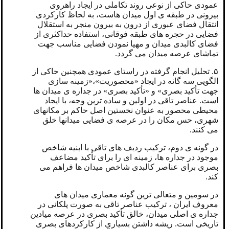
عمودی حاکی از نوعی روند تکاملی در ایجاد راهروی
بیرونی در طبقه ی اول میدان هاست، به لحاظ کارکردی
انتقال فضای عبوری از درون به بیرون منجر به استقلال
فضایی در حجره های طبقه فوقانی، استفاده حداکثری از
فضای کالبدی میدان و مهیا نمودن فضایی مناسب جهت
تماشای عرصه میدان می گردد.
۵. تحلیل انجام گرفته در راستای عمودی همچنین حاکی از
الگویی سه گانه در ایجاد «محصوریت»،«زمینه سازی
جهت تأكید بصری» و «تأکید بصری» در جداره ی میدان ها
است. عناصر تاقی در اولین و ساده ترین وجه، با ایجاد
محیطی محصور به عنوان نخستین اصل حاکم بر مکانهای
شهری، حس مکان را در عرصه ی فضایی میدانها خلق
می کنند.
در گونه ی دوم، ترکیب ردیف های تاقی با ابنیه شاخص
موجود در جداره ها، زمینه ای را برای تأکید مضاعف
بصری برای عناصر کالبدی شاخص میدان ها فراهم می
کند.
در سومین و متعالی ترین گونه معماری میدان های
معروف ایران ، ترکیب عناصر تاقی به صورت پلکانی در
جداره ی اصلی میدان، خالق تأکید بصری در عرصه میادین
تاریخی است. ریشه داشتن بسیاری از کارکردهای بصری