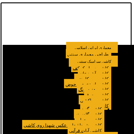
معماری ایرانی اسلامی
طراحی معماری سنتی
کاشی سرامیک سنتی
کاشی سرامیک کف
کاشی آشپزخانه
کاشی بین کابینتی
کاشی استخری و حوض
کاشی هفت رنگ
کاشی معرق
کاشی مراکشی
کاشی مسجد
کاشی گنبد
کاشی گلدسته
کاشی محراب
کاشی شهدا | چاپ عکس شهدا روی کاشی
کاشی آیات قرآنی