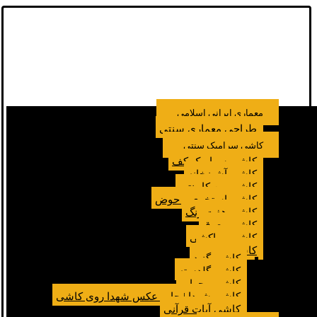
معماری ایرانی اسلامی
طراحی معماری سنتی
کاشی سرامیک سنتی
کاشی سرامیک کف
کاشی آشپزخانه
کاشی بین کابینتی
کاشی استخری و حوض
کاشی هفت رنگ
کاشی معرق
کاشی مراکشی
کاشی مسجد
کاشی گنبد
کاشی گلدسته
کاشی محراب
کاشی شهدا | چاپ عکس شهدا روی کاشی
کاشی آیات قرآنی