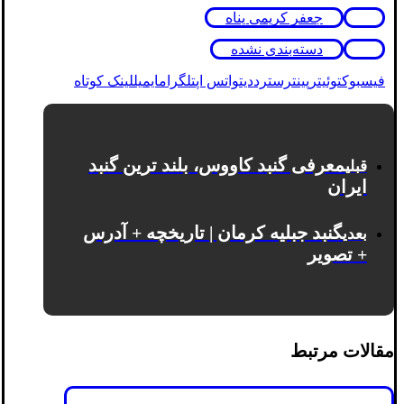
جعفر کریمی پناه
دسته‌بندی نشده
فیسبوک
توئیتر
پینترست
رددیت
واتس اپ
تلگرام
ایمیل
لینک کوتاه
معرفی گنبد کاووس، بلند ترین گنبد
قبلی
ایران
گنبد جبلیه کرمان | تاریخچه + آدرس
بعدی
+ تصویر
مقالات مرتبط