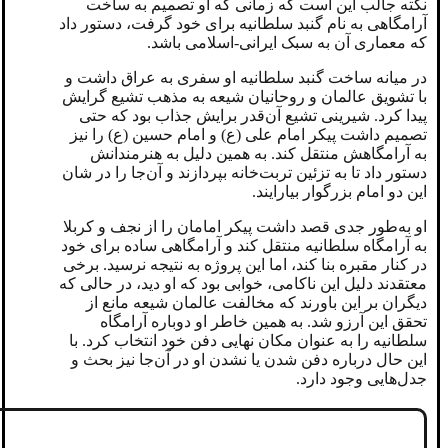
نکته جالب این است که زمانی که او تصمیم به ساخت
آرامگاهی به نام گنبد سلطانیه برای خود گرفت، دستور داد
که معماری آن به سبک ایرانی-اسلامی باشد.
در میانه ساخت گنبد سلطانیه او سفری به عراق داشت و
با تشویق عالمان و روحانیان شیعه به مذهب تشیع گرایش
پیدا کرد. شیرینی تشیع آن‌قدر برایش جذاب بود که حتی
تصمیم داشت پیکر امام علی (ع) و امام حسین (ع) را نیز
به آرامگاهش منتقل کند. به همین دلیل به هنرمندانش
دستور داد تا به تزئین تربت‌خانه بپردازند و آن‌جا را در شان
این دو امام بزرگوار بیارایند.
او به‌طور جدی قصد داشت پیکر امامان را از نجف و کربلا
به آرامگاه سلطانیه منتقل کند و آرامگاهی ساده برای خود
در کنار مقبره بنا کند، اما این پروژه به نتیجه نرسید. برخی
معتقدند دلیل این ناکامی، خوابی بود که او دید، در حالی که
دیگران بر این باورند که مخالفت عالمان شیعه مانع از
تحقق این آرزو شد. به همین خاطر او دوباره آرامگاه
سلطانیه را به عنوان مکان نهایی دفن خود انتخاب کرد. با
این حال درباره دفن شدن یا نشدن او در آن‌جا نیز بحث و
جدل‌هایی وجود دارد.