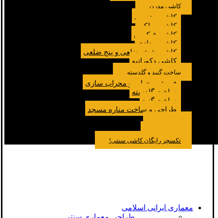
کاشی مدرن
کاشی مترویی
کاشی پولکی
کاشی فیکوس
کاشی مدادی
کاشی شش ضلعی و پنج ضلعی
کاشی دکوراتیو
ساخت گنبد و گلدسته
فروش محراب و محراب سازی
ساخت گلدسته
ساخت گنبد
طراحی و ساخت مناره مسجد
نمونه کار
درباره ما
تماس باما
مقالات
تکسچر رایگان کاشی سنتی!
معماری ایرانی اسلامی
طراحی معماری سنتی