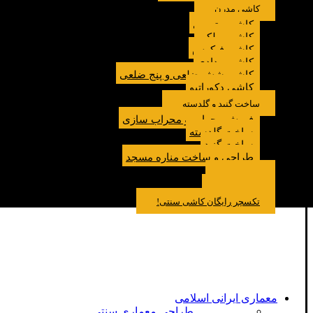
کاشی مدرن
کاشی مترویی
کاشی پولکی
کاشی فیکوس
کاشی مدادی
کاشی شش ضلعی و پنج ضلعی
کاشی دکوراتیو
ساخت گنبد و گلدسته
فروش محراب و محراب سازی
ساخت گلدسته
ساخت گنبد
طراحی و ساخت مناره مسجد
نمونه کار
درباره ما
تماس باما
مقالات
تکسچر رایگان کاشی سنتی!
معماری ایرانی اسلامی
طراحی معماری سنتی