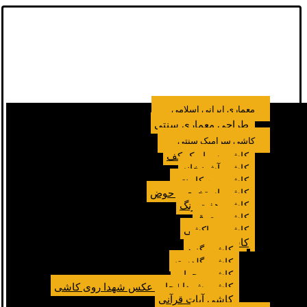
معماری ایرانی اسلامی
طراحی معماری سنتی
کاشی سرامیک سنتی
کاشی سرامیک کف
کاشی آشپزخانه
کاشی بین کابینتی
کاشی استخری و حوض
کاشی هفت رنگ
کاشی معرق
کاشی مراکشی
کاشی مسجد
کاشی گنبد
کاشی گلدسته
کاشی محراب
کاشی شهدا | چاپ عکس شهدا روی کاشی
کاشی آیات قرآنی