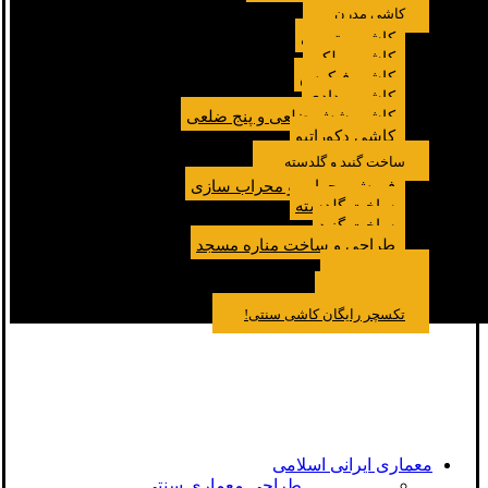
کاشی مدرن
کاشی مترویی
کاشی پولکی
کاشی فیکوس
کاشی مدادی
کاشی شش ضلعی و پنج ضلعی
کاشی دکوراتیو
ساخت گنبد و گلدسته
فروش محراب و محراب سازی
ساخت گلدسته
ساخت گنبد
طراحی و ساخت مناره مسجد
نمونه کار
درباره ما
تماس باما
مقالات
تکسچر رایگان کاشی سنتی!
معماری ایرانی اسلامی
طراحی معماری سنتی