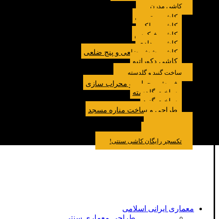
کاشی مدرن
کاشی مترویی
کاشی پولکی
کاشی فیکوس
کاشی مدادی
کاشی شش ضلعی و پنج ضلعی
کاشی دکوراتیو
ساخت گنبد و گلدسته
فروش محراب و محراب سازی
ساخت گلدسته
ساخت گنبد
طراحی و ساخت مناره مسجد
نمونه کار
درباره ما
تماس باما
مقالات
تکسچر رایگان کاشی سنتی!
معماری ایرانی اسلامی
طراحی معماری سنتی